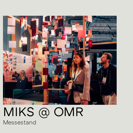
MIKS @ OMR
P
Messestand
Inn