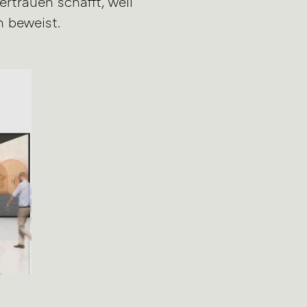
ertrauen schafft, weil
h beweist.