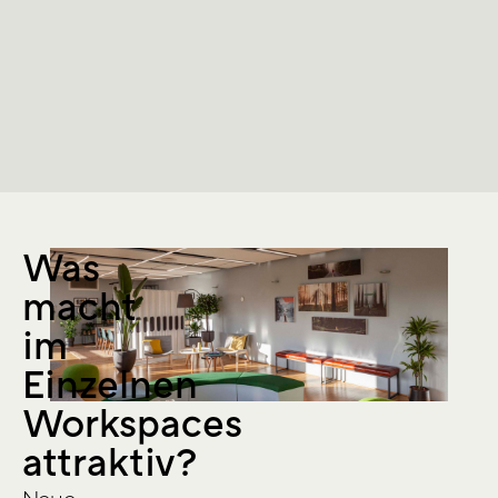
Was
macht
im
Einzelnen
Workspaces
attraktiv?
Neue