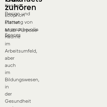
zuhören
Konzept,
Design und
Ecophon
Planung von
stattet
anspruchsvolle
Multi-Purpose-
Spaces
Räume
im
Arbeitsumfeld,
aber
auch
im
Bildungswesen,
in
der
Gesundheit