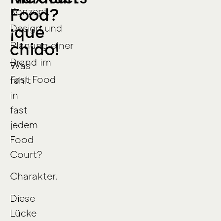
Food?
Konzept,
¡qué
Design und
chido!
Planung einer
Brand im
Was
Fast Food
fehlt
in
fast
jedem
Food
Court?
Charakter.
Diese
Lücke