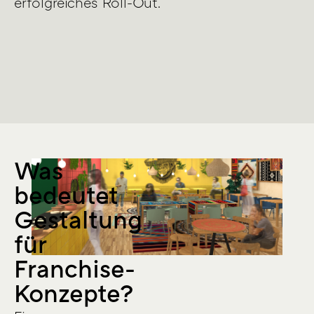
erfolgreiches Roll-Out.
Was
bedeutet
Gestaltung
für
Franchise-
Konzepte?